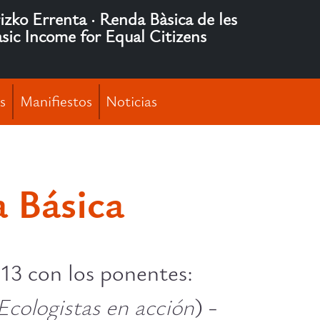
rizko Errenta · Renda Bàsica de les
asic Income for Equal Citizens
s
Manifiestos
Noticias
a Básica
013 con los ponentes:
Ecologistas en acción
) -