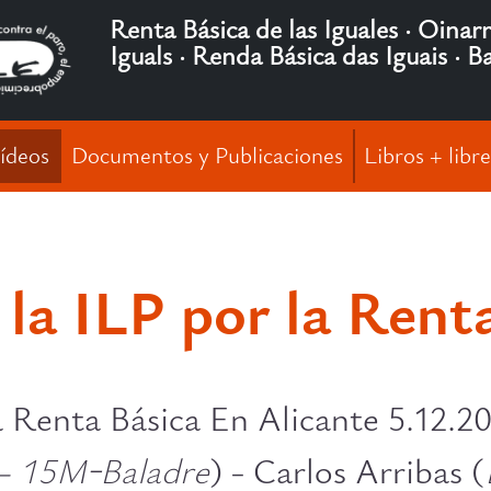
Renta Básica de las Iguales · Oinar
Iguals · Renda Básica das Iguais · B
ídeos
Documentos y Publicaciones
Libros + libre
 la ILP por la Rent
a Renta Básica En Alicante 5.12.2
- 15M-Baladre
) - Carlos Arribas (