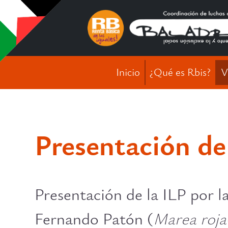
Inicio
¿Qué es Rbis?
V
Presentación de
Presentación de la ILP por l
Fernando Patón (
Marea roja